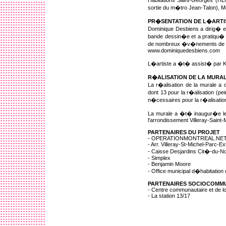
Habitations Saint-Georges (HL
sortie du m�tro Jean-Talon), 
PR�SENTATION DE L�ARTI
Dominique Desbiens a dirig� e
bande dessin�e et a pratiqu� le
de nombreux �v�nements de pe
www.dominiquedesbiens.com
L�artiste a �t� assist� par Kar
R�ALISATION DE LA MURA
La r�alisation de la murale a
dont 13 pour la r�alisation (pe
n�cessaires pour la r�alisatio
La murale a �t� inaugur�e le
l'arrondissement Villeray-Saint
PARTENAIRES DU PROJET
- OPERATIONMONTREAL.NE
- Arr. Villeray-St-Michel-Parc-E
- Caisse Desjardins Cit�-du-N
- Simplex
- Benjamin Moore
- Office municipal d�habitatio
PARTENAIRES SOCIOCOMM
- Centre communautaire et de l
- La station 13/17