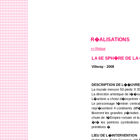
R�ALISATIONS
<< Retour
LA 6E SPH�RE DE LA
Villeray - 2008
DESCRIPTION DE L��UVRE
La murale mesure 50 pieds X 30
La direction artistique de l��u
L�artiste a choisi d�exprimer 
Le personnage f�minin central 
repr�sentent 4 continents diff
illustrent les grandes p�riodes
chute de l�Empire romain et l
�t� les peintres symbolistes 
primitives �.
LIEU DE L�INTERVENTION