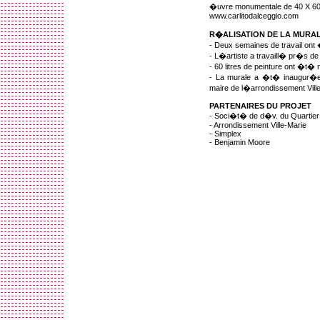
�uvre monumentale de 40 X 60 
www.carlitodalceggio.com
R�ALISATION DE LA MURA
- Deux semaines de travail on
- L�artiste a travaill� pr�s d
- 60 litres de peinture ont �t�
- La murale a �t� inaugur�e
maire de l�arrondissement Ville
PARTENAIRES DU PROJET
- Soci�t� de d�v. du Quartier 
- Arrondissement Ville-Marie
- Simplex
- Benjamin Moore