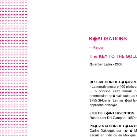
R�ALISATIONS
<< Retour
The KEY TO THE GOL
Quartier Latin - 2008
DESCRIPTION DE L��UVRE
- La murale mesure 400 pieds 
- En principe, cette murale
commission sp�ciale suite au 
1755 St-Denis. Le mur �tait la
approche color�e.
LIEU DE L�INTERVENTION
Restaurant Dei Campari, 1689 
PR�SENTATION DE L�ARTI
Carlito Dalceggio est n� � Mo
escale en Inde ou au Mexique