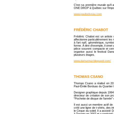
C'est sa première murale qu'il 
ONE DROP à Québec sur l'impos
www.paulbeliveau.com
FRÉDÉRIC CHABOT
Frédéric Chabot est un artiste 
affectionne particulièrement les 
à l'art naïf, géométrique, symb
forme. À titre d'exemple, il omet 
pièce souvent compacte et centr
organise aussi le festival Da
plusieurs étages.
www.dansemur.blogspot.com/
THOMAS CSANO
Thomas Csano a réalisé en 20
Paul-Émile Borduas du Quartier L
Designer graphique depuis 1994, 
directeur de création de son pro
"Pochette de disque de l’année" 
Il est aussi un membre actif de S
créé une ligne de t-shirts, des 
le Cirque du soleil. Il a assisté
à Toronto en 2007 et a participé 