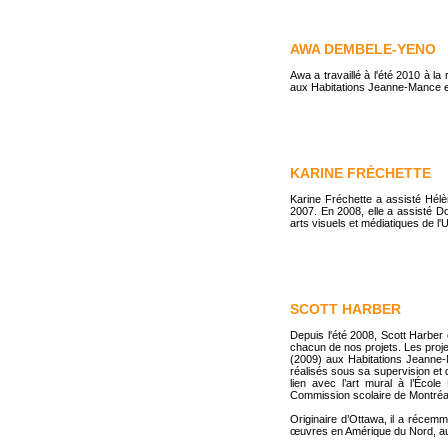
AWA DEMBELE-YENO
Awa a travaillé à l'été 2010 à la
aux Habitations Jeanne-Mance et
KARINE FRÉCHETTE
Karine Fréchette a assisté Hélè
2007. En 2008, elle a assisté Do
arts visuels et médiatiques de l
SCOTT HARBER
Depuis l'été 2008, Scott Harber 
chacun de nos projets. Les proj
(2009) aux Habitations Jeanne-M
réalisés sous sa supervision et d
lien avec l’art mural à l’Écol
Commission scolaire de Montréa
Originaire d’Ottawa, il a récem
œuvres en Amérique du Nord, au