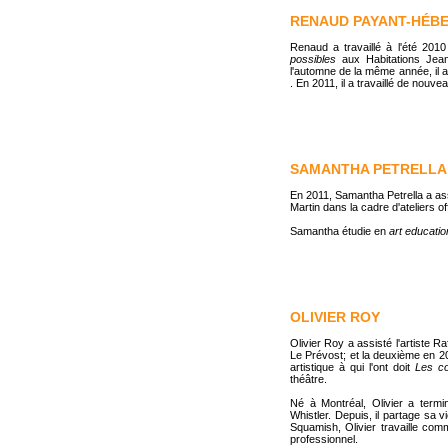
RENAUD PAYANT-HÉB
Renaud a travaillé à l'été 2010
possibles
aux Habitations Jean
l'automne de la même année, il a
. En 2011, il a travaillé de nou
SAMANTHA PETRELLA
En 2011, Samantha Petrella a assi
Martin dans la cadre d'ateliers o
Samantha étudie en
art educatio
OLIVIER ROY
Olivier Roy a assisté l'artiste R
Le Prévost; et la deuxième en 201
artistique à qui l'ont doit
Les co
théâtre.
Né à Montréal, Olivier a term
Whistler. Depuis, il partage sa 
Squamish, Olivier travaille comm
professionnel.