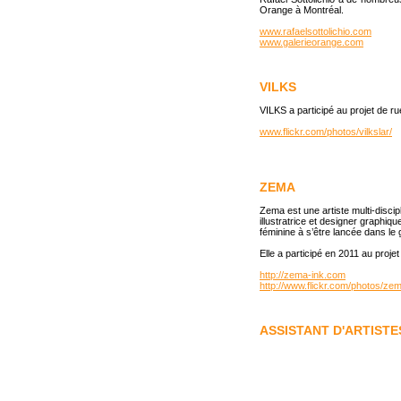
Orange à Montréal.
www.rafaelsottolichio.com
www.galerieorange.com
VILKS
VILKS a participé au projet de r
www.flickr.com/photos/vilkslar/
ZEMA
Zema est une artiste multi-discipli
illustratrice et designer graphiqu
féminine à s’être lancée dans le g
Elle a participé en 2011 au proje
http://zema-ink.com
http://www.flickr.com/photos/ze
ASSISTANT D'ARTISTE