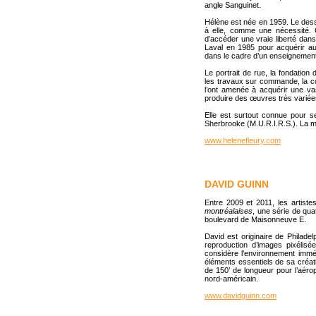
angle Sanguinet.
Hélène est née en 1959. Le dessi
à elle, comme une nécessité. C
d’accéder une vraie liberté dans 
Laval en 1985 pour acquérir aup
dans le cadre d’un enseignement
Le portrait de rue, la fondation
les travaux sur commande, la coo
l’ont amenée à acquérir une va
produire des œuvres très variée
Elle est surtout connue pour s
Sherbrooke (M.U.R.I.R.S.). La mu
www.helenefleury.com
DAVID GUINN
Entre 2009 et 2011, les artiste
montréalaises
, une série de qu
boulevard de Maisonneuve E.
David est originaire de Philade
reproduction d’images pixélisé
considère l’environnement immé
éléments essentiels de sa créat
de 150’ de longueur pour l’aéropo
nord-américain.
www.davidguinn.com