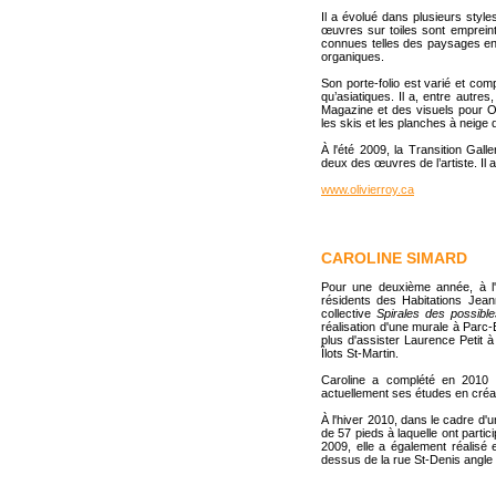
Il a évolué dans plusieurs style
œuvres sur toiles sont empreint
connues telles des paysages env
organiques.
Son porte-folio est varié et c
qu’asiatiques. Il a, entre aut
Magazine et des visuels pour O
les skis et les planches à neige 
À l'été 2009, la Transition Gall
deux des œuvres de l’artiste. Il 
www.olivierroy.ca
CAROLINE SIMARD
Pour une deuxième année, à l'
résidents des Habitations Jean
collective
Spirales des possible
réalisation d'une murale à Parc-
plus d'assister Laurence Petit à
Îlots St-Martin.
Caroline a complété en 2010 
actuellement ses études en créati
À l'hiver 2010, dans le cadre d'u
de 57 pieds à laquelle ont partic
2009, elle a également réalisé
dessus de la rue St-Denis angle 