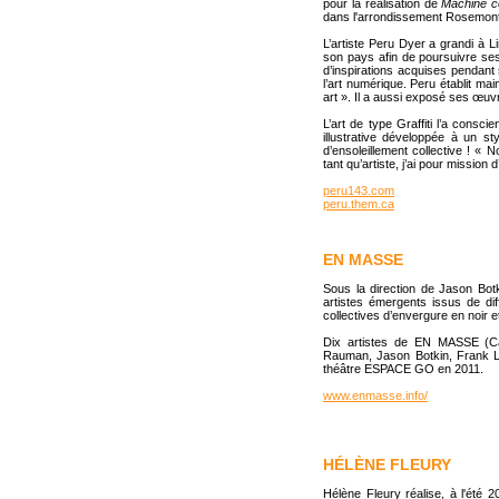
pour la réalisation de
Machine c
dans l'arrondissement Rosemont
L’artiste Peru Dyer a grandi à 
son pays afin de poursuivre se
d’inspirations acquises pendant
l’art numérique. Peru établit main
art ». Il a aussi exposé ses œuv
L’art de type Graffiti l’a consci
illustrative développée à un st
d’ensoleillement collective ! «
tant qu’artiste, j’ai pour mission 
peru143.com
peru.them.ca
EN MASSE
Sous la direction de Jason Bot
artistes émergents issus de diffé
collectives d’envergure en noir e
Dix artistes de EN MASSE (Car
Rauman, Jason Botkin, Frank La
théâtre ESPACE GO en 2011.
www.enmasse.info/
HÉLÈNE FLEURY
Hélène Fleury réalise, à l'été 