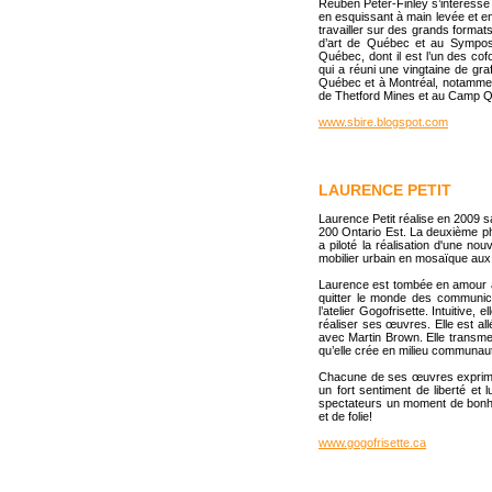
Reuben Peter-Finley s’intéresse au 
en esquissant à main levée et en
travailler sur des grands formats
d’art de Québec et au Symposi
Québec, dont il est l’un des cof
qui a réuni une vingtaine de graf
Québec et à Montréal, notamment
de Thetford Mines et au Camp Q
www.sbire.blogspot.com
LAURENCE PETIT
Laurence Petit réalise en 2009 
200 Ontario Est. La deuxième p
a piloté la réalisation d'une n
mobilier urbain en mosaïque aux 
Laurence est tombée en amour av
quitter le monde des communicat
l’atelier Gogofrisette. Intuitive,
réaliser ses œuvres. Elle est all
avec Martin Brown. Elle transme
qu’elle crée en milieu communauta
Chacune de ses œuvres exprime u
un fort sentiment de liberté et 
spectateurs un moment de bonheur
et de folie!
www.gogofrisette.ca