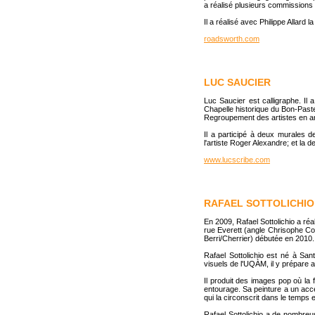
a réalisé plusieurs commissions 
Il a réalisé avec Philippe Allard 
roadsworth.com
LUC SAUCIER
Luc Saucier est calligraphe. Il 
Chapelle historique du Bon-Past
Regroupement des artistes en ar
Il a participé à deux murales d
l'artiste Roger Alexandre; et la
www.lucscribe.com
RAFAEL SOTTOLICHIO
En 2009, Rafael Sottolichio a ré
rue Everett (angle Chrisophe Col
Berri/Cherrier) débutée en 2010.
Rafael Sottolichio est né à Sant
visuels de l'UQÀM, il y prépare a
Il produit des images pop où la
entourage. Sa peinture a un acce
qui la circonscrit dans le temps 
Rafael Sottolichio a de nombreuse