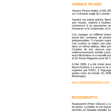
YANNICK PICARD
Yannick Picard réalise à l'été 2
sur Crémazie angle De Lorimier 
Yannick est artiste peintre, illu
arts visuels, d'abord à Québec
commencé à se passionner pour
Honduras et le Guatemala, où il
Ces voyages se reflètent beauc
prend des centaines de photos q
indispensables. Il s'inspire tou
Ces scènes ou objets, pris sépa
dans un même tableau, elles pre
Certaine de ses œuvres peuv
malheureusement semble courir à
aussi illustrateur et a travaillé
et En Route Magazine pour Air 
A l’été 2006, il a été choisi po
Mural Festival. Il a aussi eu la
organisé par l'ONU, à Teguciga
quatre coins du monde. En 2008, 
Montmagny.
www.yannickpicardpeintre.com
ROADSWORTH
Roadsworth (Peter Gibson) a co
de pistes cyclables et son quest
pochoirs un langage singulier à p