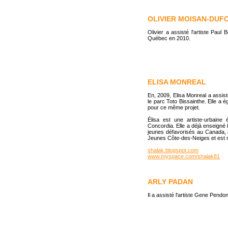
OLIVIER MOISAN-DUF
Olivier a assisté l'artiste Paul
Québec en 2010.
ELISA MONREAL
En, 2009, Elisa Monreal a assist
le parc Toto Bissainthe. Elle a é
pour ce même projet.
Élisa est une artiste-urbaine 
Concordia. Elle a déjà enseigné la
jeunes défavorisés au Canada, a
Jeunes Côte-des-Neiges et est mur
shalak.blogspot.com
www.myspace.com/shalak81
ARLY PADAN
Il a assisté l'artiste Gene Pendo