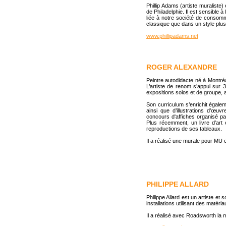
Phillip Adams (artiste muraliste) 
de Philadelphie. Il est sensible 
liée à notre société de consomm
classique que dans un style plus 
www.phillipadams.net
ROGER ALEXANDRE
Peintre autodidacte né à Montré
L’artiste de renom s’appui sur 3
expositions solos et de groupe,
Son curriculum s’enrichit égal
ainsi que d’illustrations d’œuv
concours d'affiches organisé pa
Plus récemment, un livre d’art 
reproductions de ses tableaux.
Il a réalisé une murale pour MU 
PHILIPPE ALLARD
Philippe Allard est un artiste et 
installations utilisant des matéri
Il a réalisé avec Roadsworth la