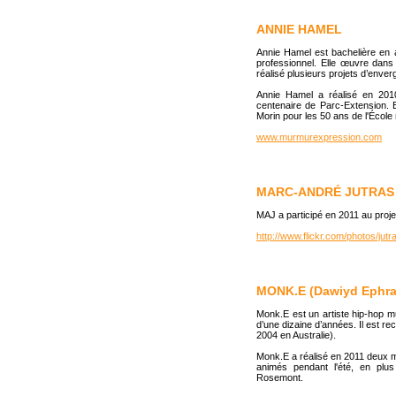
ANNIE HAMEL
Annie Hamel est bachelière en a
professionnel. Elle œuvre dans 
réalisé plusieurs projets d’enve
Annie Hamel a réalisé en 20
centenaire de Parc-Extension. E
Morin pour les 50 ans de l'École
www.murmurexpression.com
MARC-ANDRÉ JUTRAS 
MAJ a participé en 2011 au proje
http://www.flickr.com/photos/jutr
MONK.E (Dawiyd Ephray
Monk.E est un artiste hip-hop mul
d’une dizaine d’années. Il est r
2004 en Australie).
Monk.E a réalisé en 2011 deux mu
animés pendant l'été, en plus 
Rosemont.