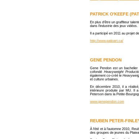
PATRICK O'KEEFE (PAT
En plus d’être un graffiteur talen
dans l’industrie des jeux vidéos.
Il a participé en 2011 au projet 
http://www.patioart.ca/
GENE PENDON
Gene Pendon est un bachelier e
cofondé
Heavyweight Product
également co-créé le
Heavyweigh
et culture urbaines.
En décembre 2010, il a réalis
intérieure produite par MU. Il
Peterson dans la Petite-Bourgogn
www.genependon.com
REUBEN PETER-FINLE
À l'été et à l'automne 2010, Reub
des groupes de jeunes du Platea