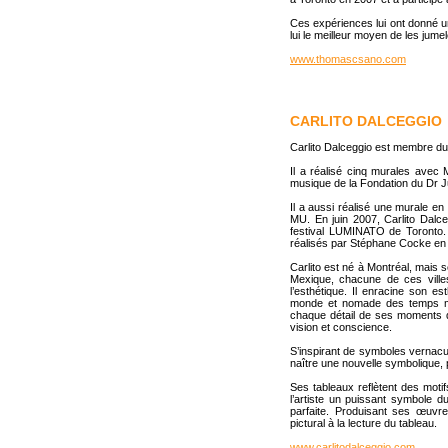
Ces expériences lui ont donné un
lui le meilleur moyen de les jume
www.thomascsano.com
CARLITO DALCEGGIO
Carlito Dalceggio est membre du 
Il a réalisé cinq murales avec
musique de la Fondation du Dr Ju
Il a aussi réalisé une murale en
MU. En juin 2007, Carlito Dalc
festival LUMINATO de Toronto. 
réalisés par Stéphane Cocke en 
Carlito est né à Montréal, mais 
Mexique, chacune de ces villes
l’esthétique. Il enracine son e
monde et nomade des temps moder
chaque détail de ses moments d’
vision et conscience.
S’inspirant de symboles vernacula
naître une nouvelle symbolique,
Ses tableaux reflètent des moti
l’artiste un puissant symbole d
parfaite. Produisant ses œuvres
pictural à la lecture du tableau.
www.carlitodalceggio.com