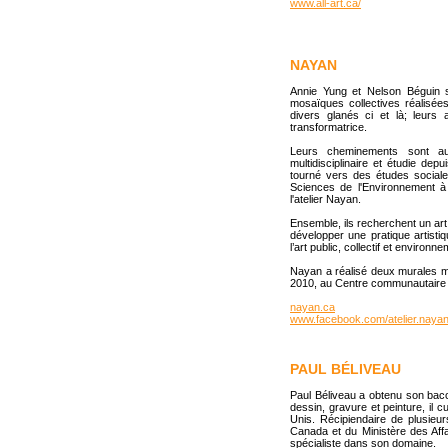
www.all-art.ca/
NAYAN
Annie Yung et Nelson Béguin s
mosaïques collectives réalisées
divers glanés ci et là; leurs 
transformatrice.
Leurs cheminements sont aus
multidisciplinaire et étudie de
tourné vers des études sociale
Sciences de l'Environnement à 
l'atelier Nayan.
Ensemble, ils recherchent un art 
développer une pratique artistiq
l’art public, collectif et environne
Nayan a réalisé deux murales m
2010, au Centre communautaire et
nayan.ca
www.facebook.com/atelier.naya
PAUL BÉLIVEAU
Paul Béliveau a obtenu son bacc
dessin, gravure et peinture, il 
Unis. Récipiendaire de plusieur
Canada et du Ministère des Affa
spécialiste dans son domaine.