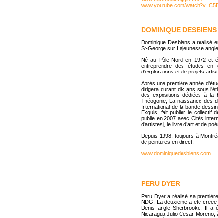
www.youtube.com/watch?v=C5B
DOMINIQUE DESBIENS
Dominique Desbiens a réalisé en
St-George sur Lajeunesse angle
Né au Pôle-Nord en 1972 et é
entreprendre des études en g
d'explorations et de projets artis
Après une première année d'études
dirigera durant dix ans sous l'ét
des expositions dédiées à la ba
Théogonie, La naissance des di
International de la bande dessin
Exquis, fait publier le collect
publie en 2007 avec Cités interne
d’artistes], le livre d’art et de 
Depuis 1998, toujours à Montréa
de peintures en direct.
www.dominiquedesbiens.com
PERU DYER
Peru Dyer a réalisé sa premièr
NDG. La deuxième a été créée en
Denis angle Sherbrooke. Il a 
Nicaragua Julio Cesar Moreno, à