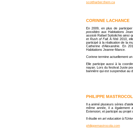
scottharber.them.ca
CORINNE LACHANCE
En 2009, en plus de participer
possibles
aux Habitations Jeann
assisté Rafael Sottolichio ainsi 
et
Rush of Fall
. À l'été 2010, e
participé à la réalisation de la 
Catherine d'Alexandrie. En 201
Habitations Jeanne-Mance.
Corinne termine actuellement u
Elle participe aussi à la coordi
nayan. Lors du festival Juste po
bannière qui est suspendue au d
PHILIPPE MASTROCO
Il a animé plusieurs séries d'ate
même année, il a également ass
Extension; et participé au proje
Il étudie en
art education
à l'Univ
philippemastrocola.com