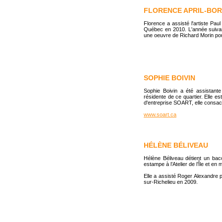
FLORENCE APRIL-BO
Florence a assisté l'artiste Paul
Québec en 2010. L'année suivante,
une oeuvre de Richard Morin pour
SOPHIE BOIVIN
Sophie Boivin a été assistant
résidente de ce quartier. Elle es
d'entreprise SOART, elle consacr
www.soart.ca
HÉLÈNE BÉLIVEAU
Hélène Béliveau détient un bacc
estampe à l’Atelier de l’Île et en
Elle a assisté Roger Alexandre p
sur-Richelieu en 2009.