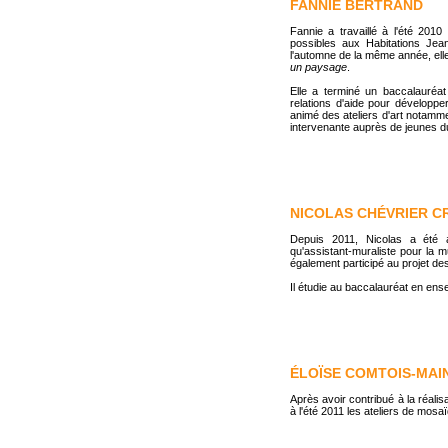
FANNIE BERTRAND
Fannie a travaillé à l'été 2010
possibles aux Habitations Jea
l'automne de la même année, elle 
un paysage
.
Elle a terminé un baccalauréat
relations d'aide pour développer 
animé des ateliers d'art notammen
intervenante auprès de jeunes 
NICOLAS CHÉVRIER C
Depuis 2011, Nicolas a été as
qu'assistant-muraliste pour la 
également participé au projet de
Il étudie au baccalauréat en en
ÉLOÏSE COMTOIS-MAI
Après avoir contribué à la réali
à l'été 2011 les ateliers de mos