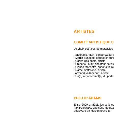
ARTISTES
COMITÉ ARTISTIQUE 
Le choix des artistes muralistes 
. Stéphane Aquin, conservateur
. Martin Bundock, conseiller princ
. Carlito Dalceggio, artiste
. Frédéric Loury, directeur de l
. Claude Morisette, agent cultu
. Rafael Sottolichio, artiste
. Armand Vaillancourt, artiste
. Un(e) représentant(e) du parte
PHILLIP ADAMS
Entre 2009 et 2011, les artiste
montréalaises
, une série de qu
boulevard de Maisonneuve E.