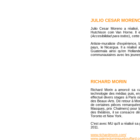
JULIO CESAR MOREN
Julio Cesar Moreno a réalisé,
Hutchison coin Van Horne. Il 
(
Accesibilidad para todos
), cett
Artiste-muraliste d'expérience, 
pays, le Nicargua. Il a réalisé
Guatemala ainsi qu'en Holland
communautaires avec les jeunes
RICHARD MORIN
Richard Morin a amorcé sa car
technologie des médias puis, en 
effectué divers stages à Paris où
des Beaux-Arts. De retour à Montr
de certaines pièces remarquées d
Masques, prix Chalmers) pour la 
des théâtres, il se consacre d
Toronto et New York.
C'est avec MU qu'il a réalisé sa
2011.
www.richardmorin.com/
www.galeriedominiquebouffard.